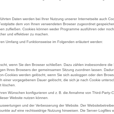
geführten Daten werden bei Ihrer Nutzung unserer Internetseite auch C
er Festplatte dem von Ihnen verwendeten Browser zugeordnet gespeicher
ionen zufließen. Cookies können weder Programme ausführen oder noch
cher und effektiver zu machen.
eren Umfang und Funktionsweise im Folgenden erläutert werden:
löscht, wenn Sie den Browser schließen. Dazu zählen insbesondere die
ragen Ihres Browsers der gemeinsamen Sitzung zuordnen lassen. Dadu
ion-Cookies werden gelöscht, wenn Sie sich ausloggen oder den Brows
ch einer vorgegebenen Dauer gelöscht, die sich je nach Cookie unters
t löschen.
Ihren Wünschen konfigurieren und z. B. die Annahme von Third-Party-C
n dieser Website nutzen können.
Auswertungen und der Verbesserung der Website. Der Websitebetreiber b
spunkte auf eine rechtswidrige Nutzung hinweisen. Die Server-Logfiles