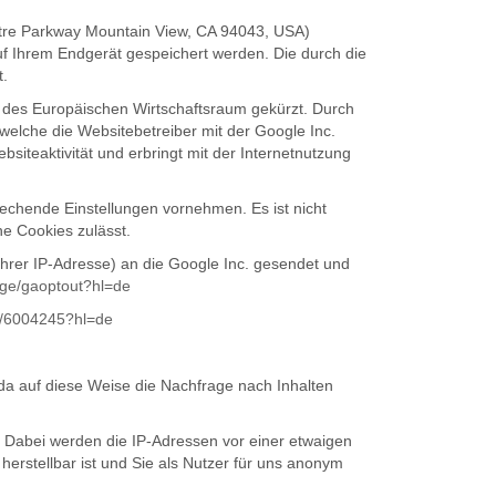
eatre Parkway Mountain View, CA 94043, USA)
uf Ihrem Endgerät gespeichert werden. Die durch die
t.
nd des Europäischen Wirtschaftsraum gekürzt. Durch
elche die Websitebetreiber mit der Google Inc.
iteaktivität und erbringt mit der Internetnutzung
rechende Einstellungen vornehmen. Es ist nicht
ne Cookies zulässt.
Ihrer IP-Adresse) an die Google Inc. gesendet und
page/gaoptout?hl=de
er/6004245?hl=de
da auf diese Weise die Nachfrage nach Inhalten
. Dabei werden die IP-Adressen vor einer etwaigen
herstellbar ist und Sie als Nutzer für uns anonym