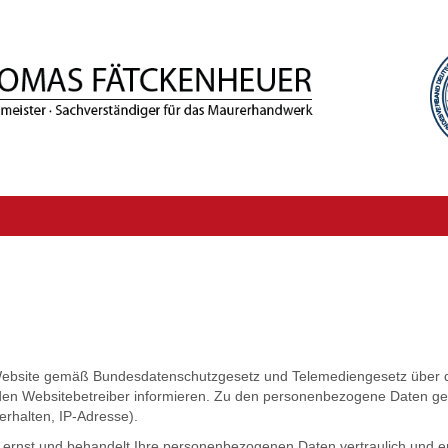
r Website gemäß Bundesdatenschutzgesetz und Telemediengesetz über 
 Websitebetreiber informieren. Zu den personenbezogene Daten gehör
erhalten, IP-Adresse).
 ernst und behandelt Ihre personenbezogenen Daten vertraulich und en